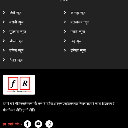
लैंग्वेज
हिंदी न्यूज
कन्नड़ न्यूज
मराठी न्यूज
मलयालम न्यूज
गुजराती न्यूज
पंजाबी न्यूज
बांग्ला न्यूज
उर्दू न्यूज
तमिल न्यूज
इंग्लिश न्यूज
तेलुगु न्यूज
हमारे बारे में
डिस्क्लेमर
संपर्क करें
फीडबैक
आरएसएस
शिकायत निवारण
हमारे साथ विज्ञापन दें
गोपनीयता नीति
कुकी नीति
हमें फ़ॉलो करें >