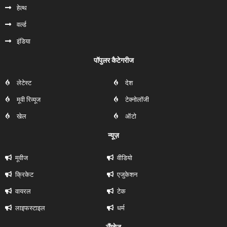
हेल्‍थ
वर्ल्ड
इंडिया
पॉपुलर कैटेगरीज
लेटेस्ट
देश
मूवी रिव्यूज
टेक्नोलॉजी
खेल
ऑटो
न्यूज़
मूवीज
वीडियो
क्रिकेट
एजुकेशन
वायरल
टेक
लाइफस्टाइल
धर्म