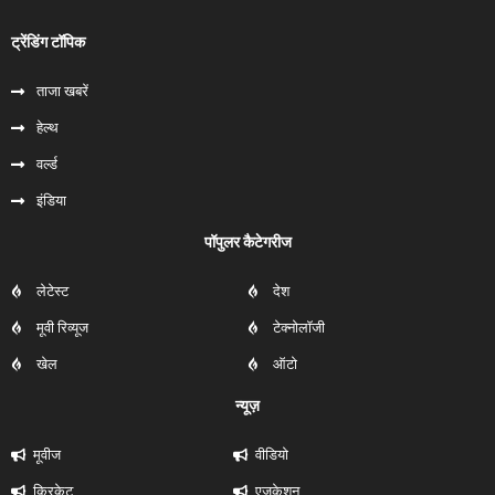
ट्रेंडिंग टॉपिक
ताजा खबरें
हेल्‍थ
वर्ल्ड
इंडिया
पॉपुलर कैटेगरीज
लेटेस्ट
देश
मूवी रिव्यूज
टेक्नोलॉजी
खेल
ऑटो
न्यूज़
मूवीज
वीडियो
क्रिकेट
एजुकेशन