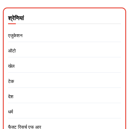
श्रेणियां
एजुकेशन
ऑटो
खेल
टेक
देश
धर्म
फैक्ट रिसर्च एफ आर