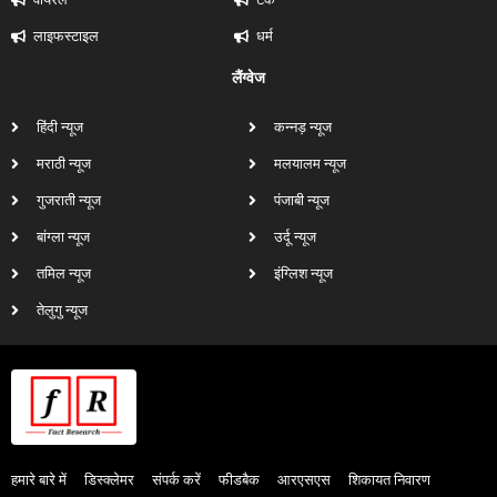
लाइफस्टाइल
धर्म
लैंग्वेज
हिंदी न्यूज
कन्नड़ न्यूज
मराठी न्यूज
मलयालम न्यूज
गुजराती न्यूज
पंजाबी न्यूज
बांग्ला न्यूज
उर्दू न्यूज
तमिल न्यूज
इंग्लिश न्यूज
तेलुगु न्यूज
हमारे बारे में
डिस्क्लेमर
संपर्क करें
फीडबैक
आरएसएस
शिकायत निवारण