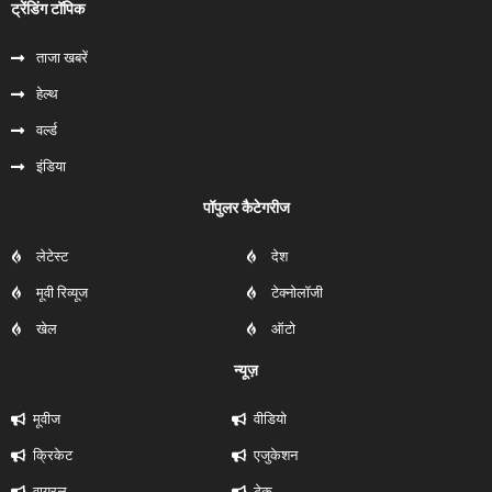
ट्रेंडिंग टॉपिक
ताजा खबरें
हेल्‍थ
वर्ल्ड
इंडिया
पॉपुलर कैटेगरीज
लेटेस्ट
देश
मूवी रिव्यूज
टेक्नोलॉजी
खेल
ऑटो
न्यूज़
मूवीज
वीडियो
क्रिकेट
एजुकेशन
वायरल
टेक