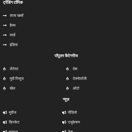
ट्रेंडिंग टॉपिक
ताजा खबरें
हेल्‍थ
वर्ल्ड
इंडिया
पॉपुलर कैटेगरीज
लेटेस्ट
देश
मूवी रिव्यूज
टेक्नोलॉजी
खेल
ऑटो
न्यूज़
मूवीज
वीडियो
क्रिकेट
एजुकेशन
वायरल
टेक