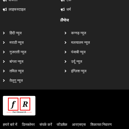
लाइफस्टाइल
धर्म
लैंग्वेज
हिंदी न्यूज
कन्नड़ न्यूज
मराठी न्यूज
मलयालम न्यूज
गुजराती न्यूज
पंजाबी न्यूज
बांग्ला न्यूज
उर्दू न्यूज
तमिल न्यूज
इंग्लिश न्यूज
तेलुगु न्यूज
हमारे बारे में
डिस्क्लेमर
संपर्क करें
फीडबैक
आरएसएस
शिकायत निवारण