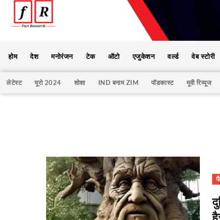
होम
देश
मनोरंजन
टेक
ऑटो
एजुकेशन
वर्ल्ड
वेब स्टोरी
लेटेस्ट
यूरो 2024
शोशा
IND बनाम ZIM
पॉडकास्ट
मूवी रिव्यूज
फ
दु
ह