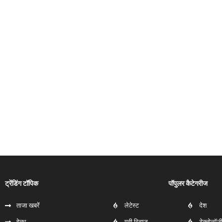
ट्रेंडिंग टॉपिक
पॉपुलर कैटेगरीज
ताजा खबरें
लेटेस्ट
देश
हेल्‍थ
मूवी रिव्यूज
टेक्नोलॉज