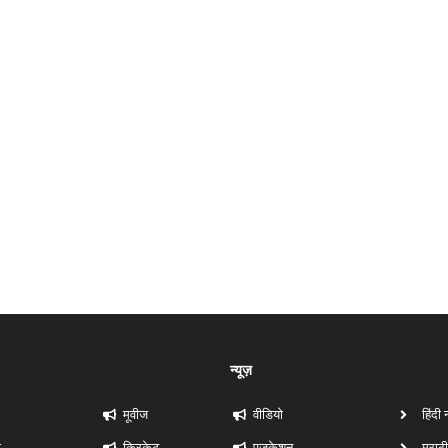
न्यूज़
मूवीज
वीडियो
हिंदी 
ी
क्रिकेट
एजुकेशन
मराठी