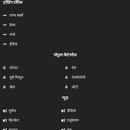
ट्रेंडिंग टॉपिक
ताजा खबरें
हेल्‍थ
वर्ल्ड
इंडिया
पॉपुलर कैटेगरीज
लेटेस्ट
देश
मूवी रिव्यूज
टेक्नोलॉजी
खेल
ऑटो
न्यूज़
मूवीज
वीडियो
क्रिकेट
एजुकेशन
वायरल
टेक