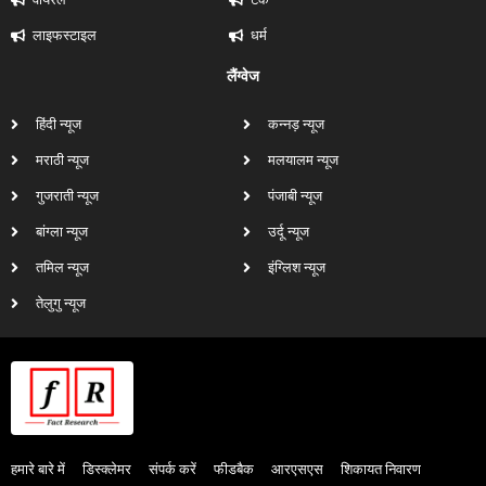
लाइफस्टाइल
धर्म
लैंग्वेज
हिंदी न्यूज
कन्नड़ न्यूज
मराठी न्यूज
मलयालम न्यूज
गुजराती न्यूज
पंजाबी न्यूज
बांग्ला न्यूज
उर्दू न्यूज
तमिल न्यूज
इंग्लिश न्यूज
तेलुगु न्यूज
हमारे बारे में
डिस्क्लेमर
संपर्क करें
फीडबैक
आरएसएस
शिकायत निवारण