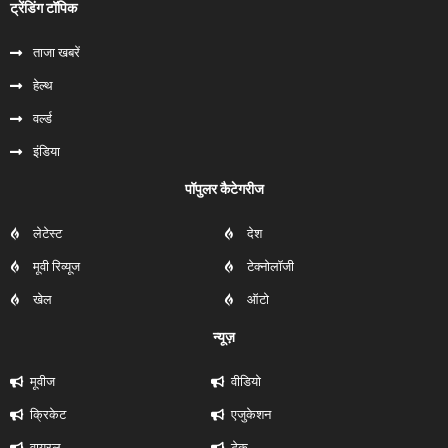
ट्रेंडिंग टॉपिक
ताजा खबरें
हेल्‍थ
वर्ल्ड
इंडिया
पॉपुलर कैटेगरीज
लेटेस्ट
देश
मूवी रिव्यूज
टेक्नोलॉजी
खेल
ऑटो
न्यूज़
मूवीज
वीडियो
क्रिकेट
एजुकेशन
वायरल
टेक