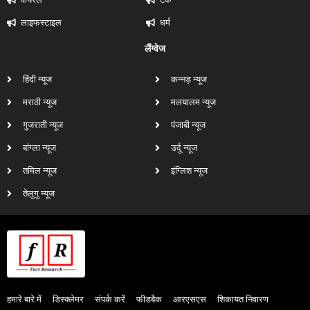
लाइफस्टाइल
धर्म
लैंग्वेज
हिंदी न्यूज
कन्नड़ न्यूज
मराठी न्यूज
मलयालम न्यूज
गुजराती न्यूज
पंजाबी न्यूज
बांग्ला न्यूज
उर्दू न्यूज
तमिल न्यूज
इंग्लिश न्यूज
तेलुगु न्यूज
हमारे बारे में
डिस्क्लेमर
संपर्क करें
फीडबैक
आरएसएस
शिकायत निवारण