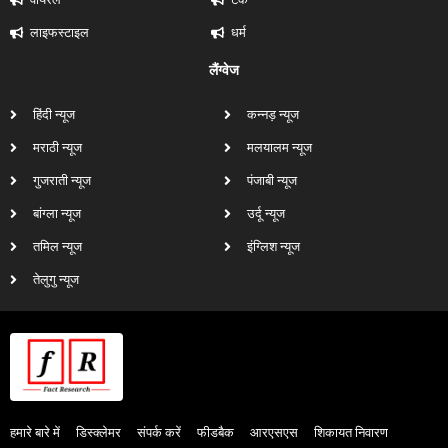
लाइफस्टाइल
धर्म
लैंग्वेज
हिंदी न्यूज
कन्नड़ न्यूज
मराठी न्यूज
मलयालम न्यूज
गुजराती न्यूज
पंजाबी न्यूज
बांग्ला न्यूज
उर्दू न्यूज
तमिल न्यूज
इंग्लिश न्यूज
तेलुगु न्यूज
हमारे बारे में
डिस्क्लेमर
संपर्क करें
फीडबैक
आरएसएस
शिकायत निवारण