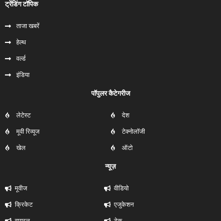
ट्रेंडिंग टॉपिक
ताजा खबरें
हेल्‍थ
वर्ल्ड
इंडिया
पॉपुलर कैटेगरीज
लेटेस्ट
देश
मूवी रिव्यूज
टेक्नोलॉजी
खेल
ऑटो
न्यूज़
मूवीज
वीडियो
क्रिकेट
एजुकेशन
वायरल
टेक