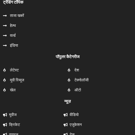
ट्रेंडिंग टॉपिक
ताजा खबरें
हेल्‍थ
वर्ल्ड
इंडिया
पॉपुलर कैटेगरीज
लेटेस्ट
देश
मूवी रिव्यूज
टेक्नोलॉजी
खेल
ऑटो
न्यूज़
मूवीज
वीडियो
क्रिकेट
एजुकेशन
वायरल
टेक