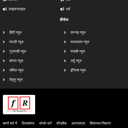
लाइफस्टाइल
धर्म
लैंग्वेज
हिंदी न्यूज
कन्नड़ न्यूज
मराठी न्यूज
मलयालम न्यूज
गुजराती न्यूज
पंजाबी न्यूज
बांग्ला न्यूज
उर्दू न्यूज
तमिल न्यूज
इंग्लिश न्यूज
तेलुगु न्यूज
हमारे बारे में
डिस्क्लेमर
संपर्क करें
फीडबैक
आरएसएस
शिकायत निवारण