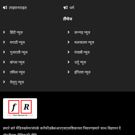
लाइफस्टाइल
धर्म
लैंग्वेज
हिंदी न्यूज
कन्नड़ न्यूज
मराठी न्यूज
मलयालम न्यूज
गुजराती न्यूज
पंजाबी न्यूज
बांग्ला न्यूज
उर्दू न्यूज
तमिल न्यूज
इंग्लिश न्यूज
तेलुगु न्यूज
हमारे बारे में
डिस्क्लेमर
संपर्क करें
फीडबैक
आरएसएस
शिकायत निवारण
हमारे साथ विज्ञापन दें