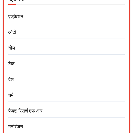
एजुकेशन
ऑटो
खेल
टेक
देश
धर्म
फैक्ट रिसर्च एफ आर
मनोरंजन