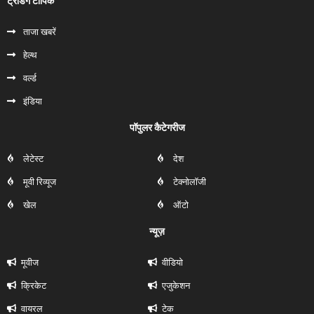
ट्रेंडिंग टॉपिक
ताजा खबरें
हेल्‍थ
वर्ल्ड
इंडिया
पॉपुलर कैटेगरीज
लेटेस्ट
देश
मूवी रिव्यूज
टेक्नोलॉजी
खेल
ऑटो
न्यूज़
मूवीज
वीडियो
क्रिकेट
एजुकेशन
वायरल
टेक