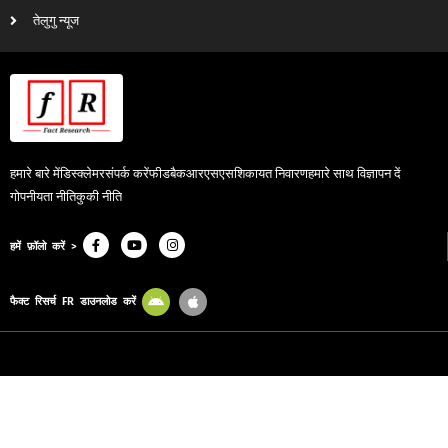
तेलुगु न्यूज
हमारे बारे में
डिस्क्लेमर
संपर्क करें
फीडबैक
आरएसएस
शिकायत निवारण
हमारे साथ विज्ञापन दें
गोपनीयता नीति
कुकी नीति
हमें फ़ॉलो करें >
फैक्ट रिसर्च FR डाउनलोड करें
© 2024, Fact Research FR. All Rights Reserved.