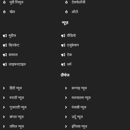
मूवी रिव्यूज
टेक्नोलॉजी
खेल
ऑटो
न्यूज़
मूवीज
वीडियो
क्रिकेट
एजुकेशन
वायरल
टेक
लाइफस्टाइल
धर्म
लैंग्वेज
हिंदी न्यूज
कन्नड़ न्यूज
मराठी न्यूज
मलयालम न्यूज
गुजराती न्यूज
पंजाबी न्यूज
बांग्ला न्यूज
उर्दू न्यूज
तमिल न्यूज
इंग्लिश न्यूज