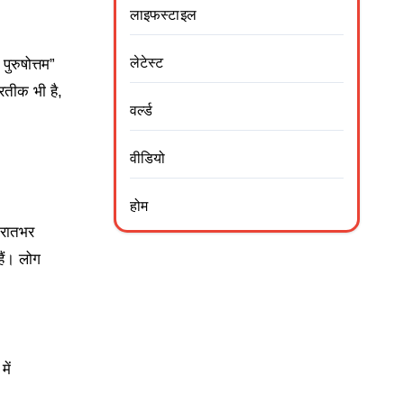
लाइफस्टाइल
लेटेस्ट
पुरुषोत्तम”
रतीक भी है,
वर्ल्ड
वीडियो
होम
 रातभर
हैं। लोग
ें