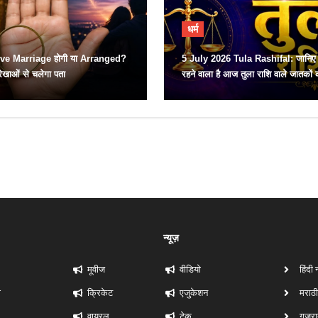
धर्म
e Marriage होगी या Arranged?
5 July 2026 Tula Rashifal: जानिए 
ेखाओं से चलेगा पता
रहने वाला है आज तुला राशि वाले जातकों 
न्यूज़
मूवीज
वीडियो
हिंदी 
ी
क्रिकेट
एजुकेशन
मराठी
वायरल
टेक
गुजरा