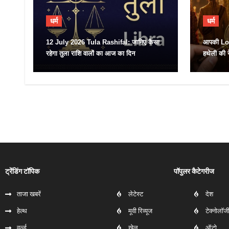
धर्म
धर्म
12 July 2026 Tula Rashifal: जानिए कैसा
आपकी Lov
रहेगा तुला राशि वालों का आज का दिन
हथेली की र
ट्रेंडिंग टॉपिक
पॉपुलर कैटेगरीज
ताजा खबरें
लेटेस्ट
देश
हेल्‍थ
मूवी रिव्यूज
टेक्नोलॉज
वर्ल्ड
खेल
ऑटो