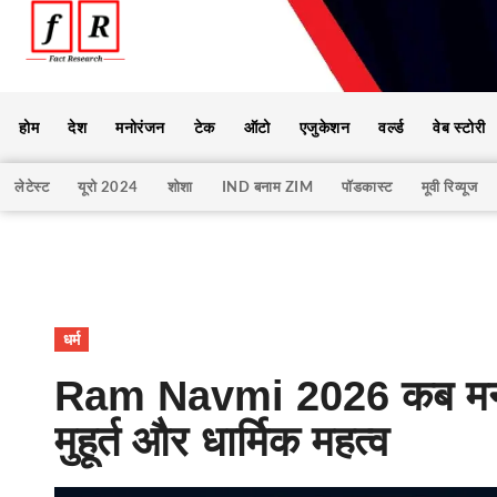
होम
देश
मनोरंजन
टेक
ऑटो
एजुकेशन
वर्ल्ड
वेब स्टोरी
लेटेस्ट
यूरो 2024
शोशा
IND बनाम ZIM
पॉडकास्ट
मूवी रिव्यूज
धर्म
Ram Navmi 2026 कब मनाई 
मुहूर्त और धार्मिक महत्व