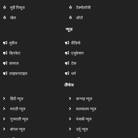
मूवी रिव्यूज
टेक्नोलॉजी
खेल
ऑटो
न्यूज़
मूवीज
वीडियो
क्रिकेट
एजुकेशन
वायरल
टेक
लाइफस्टाइल
धर्म
लैंग्वेज
हिंदी न्यूज
कन्नड़ न्यूज
मराठी न्यूज
मलयालम न्यूज
गुजराती न्यूज
पंजाबी न्यूज
बांग्ला न्यूज
उर्दू न्यूज