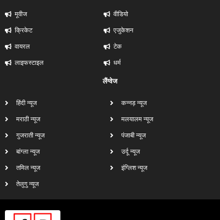
मूवीज
वीडियो
क्रिकेट
एजुकेशन
वायरल
टेक
लाइफस्टाइल
धर्म
लैंग्वेज
हिंदी न्यूज
कन्नड़ न्यूज
मराठी न्यूज
मलयालम न्यूज
गुजराती न्यूज
पंजाबी न्यूज
बांग्ला न्यूज
उर्दू न्यूज
तमिल न्यूज
इंग्लिश न्यूज
तेलुगु न्यूज