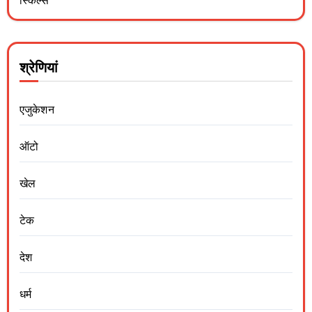
स्किल्स
श्रेणियां
एजुकेशन
ऑटो
खेल
टेक
देश
धर्म