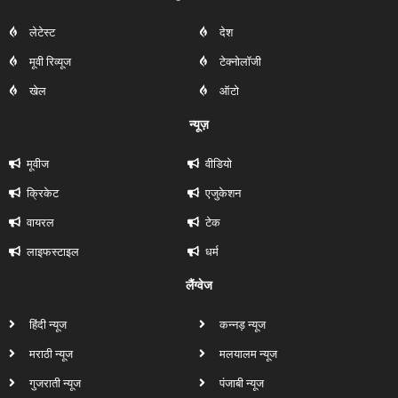
लेटेस्ट
देश
मूवी रिव्यूज
टेक्नोलॉजी
खेल
ऑटो
न्यूज़
मूवीज
वीडियो
क्रिकेट
एजुकेशन
वायरल
टेक
लाइफस्टाइल
धर्म
लैंग्वेज
हिंदी न्यूज
कन्नड़ न्यूज
मराठी न्यूज
मलयालम न्यूज
गुजराती न्यूज
पंजाबी न्यूज