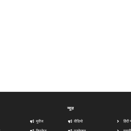
न्यूज़
मूवीज
वीडियो
हिंदी 
ी
क्रिकेट
एजुकेशन
मराठी