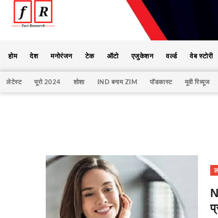
होम
देश
मनोरंजन
टेक
ऑटो
एजुकेशन
वर्ल्ड
वेब स्टोरी
लेटेस्ट
यूरो 2024
शोशा
IND बनाम ZIM
पॉडकास्ट
मूवी रिव्यूज
ल
N
प