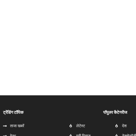
ट्रेंडिंग टॉपिक
पॉपुलर कैटेगरीज
ताजा खबरें
लेटेस्ट
देश
हेल्‍थ
मूवी रिव्यूज
टेक्नोलॉज