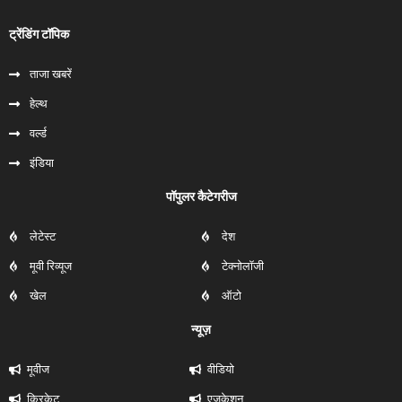
ट्रेंडिंग टॉपिक
ताजा खबरें
हेल्‍थ
वर्ल्ड
इंडिया
पॉपुलर कैटेगरीज
लेटेस्ट
देश
मूवी रिव्यूज
टेक्नोलॉजी
खेल
ऑटो
न्यूज़
मूवीज
वीडियो
क्रिकेट
एजुकेशन