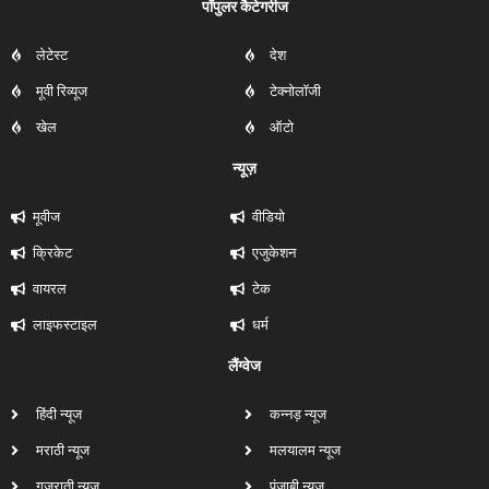
पॉपुलर कैटेगरीज
लेटेस्ट
देश
मूवी रिव्यूज
टेक्नोलॉजी
खेल
ऑटो
न्यूज़
मूवीज
वीडियो
क्रिकेट
एजुकेशन
वायरल
टेक
लाइफस्टाइल
धर्म
लैंग्वेज
हिंदी न्यूज
कन्नड़ न्यूज
मराठी न्यूज
मलयालम न्यूज
गुजराती न्यूज
पंजाबी न्यूज