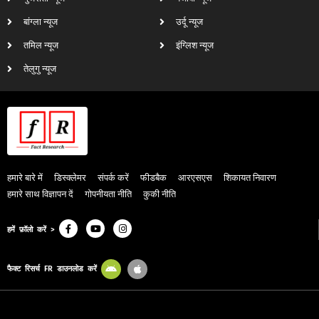
बांग्ला न्यूज
उर्दू न्यूज
तमिल न्यूज
इंग्लिश न्यूज
तेलुगु न्यूज
हमारे बारे में
डिस्क्लेमर
संपर्क करें
फीडबैक
आरएसएस
शिकायत निवारण
हमारे साथ विज्ञापन दें
गोपनीयता नीति
कुकी नीति
हमें फ़ॉलो करें >
फैक्ट रिसर्च FR डाउनलोड करें
© 2024, Fact Research FR. All Rights Reserved.