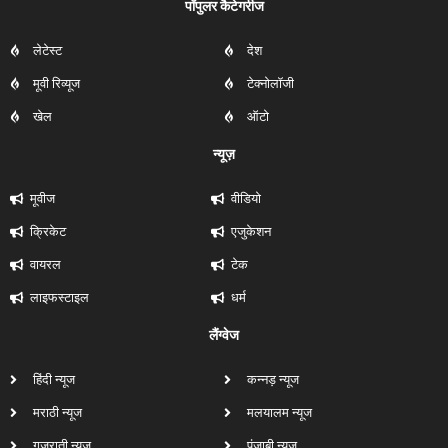
पॉपुलर कैटेगरीज
लेटेस्ट
देश
मूवी रिव्यूज
टेक्नोलॉजी
खेल
ऑटो
न्यूज़
मूवीज
वीडियो
क्रिकेट
एजुकेशन
वायरल
टेक
लाइफस्टाइल
धर्म
लैंग्वेज
हिंदी न्यूज
कन्नड़ न्यूज
मराठी न्यूज
मलयालम न्यूज
गुजराती न्यूज
पंजाबी न्यूज