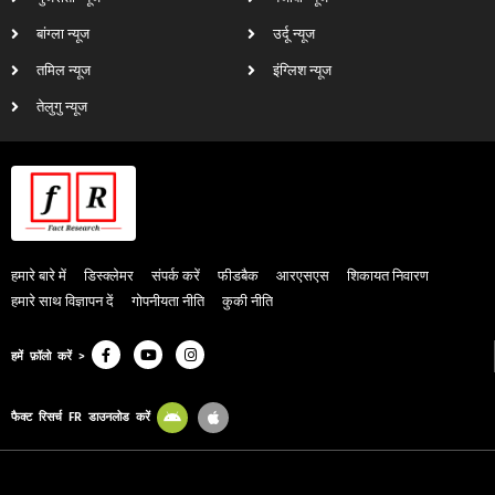
बांग्ला न्यूज
उर्दू न्यूज
तमिल न्यूज
इंग्लिश न्यूज
तेलुगु न्यूज
हमारे बारे में
डिस्क्लेमर
संपर्क करें
फीडबैक
आरएसएस
शिकायत निवारण
हमारे साथ विज्ञापन दें
गोपनीयता नीति
कुकी नीति
हमें फ़ॉलो करें >
फैक्ट रिसर्च FR डाउनलोड करें
© 2024, Fact Research FR. All Rights Reserved.