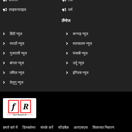
लाइफस्टाइल
धर्म
लैंग्वेज
हिंदी न्यूज
कन्नड़ न्यूज
मराठी न्यूज
मलयालम न्यूज
गुजराती न्यूज
पंजाबी न्यूज
बांग्ला न्यूज
उर्दू न्यूज
तमिल न्यूज
इंग्लिश न्यूज
तेलुगु न्यूज
हमारे बारे में
डिस्क्लेमर
संपर्क करें
फीडबैक
आरएसएस
शिकायत निवारण