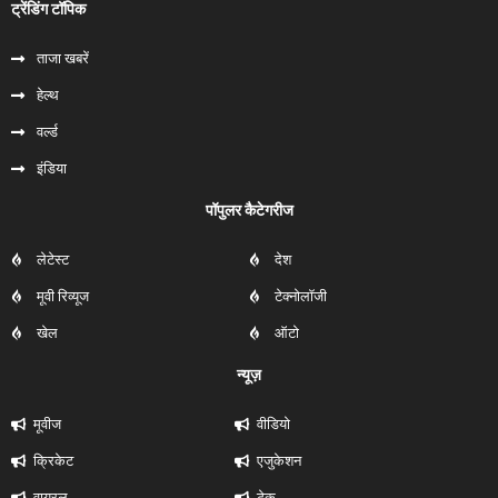
ट्रेंडिंग टॉपिक
ताजा खबरें
हेल्‍थ
वर्ल्ड
इंडिया
पॉपुलर कैटेगरीज
लेटेस्ट
देश
मूवी रिव्यूज
टेक्नोलॉजी
खेल
ऑटो
न्यूज़
मूवीज
वीडियो
क्रिकेट
एजुकेशन
वायरल
टेक