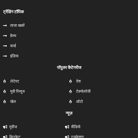
ट्रेंडिंग टॉपिक
ताजा खबरें
हेल्‍थ
वर्ल्ड
इंडिया
पॉपुलर कैटेगरीज
लेटेस्ट
देश
मूवी रिव्यूज
टेक्नोलॉजी
खेल
ऑटो
न्यूज़
मूवीज
वीडियो
क्रिकेट
एजुकेशन