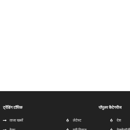
ट्रेंडिंग टॉपिक
पॉपुलर कैटेगरीज
ताजा खबरें
लेटेस्ट
देश
हेल्‍थ
मूवी रिव्यूज
टेक्नोलॉज