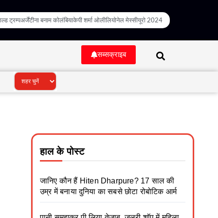
ल्ड ट्रम्प
अर्जेंटीना बनाम कोलंबिया
केपी शर्मा ओली
लियोनेल मेस्सी
यूरो 2024
सब्सक्राइब
हाल के पोस्ट
जानिए कौन हैं Hiten Dharpure? 17 साल की
उम्र में बनाया दुनिया का सबसे छोटा रोबोटिक आर्म
पानी समझकर पी लिया तेजाब, जूलरी शॉप में महिला