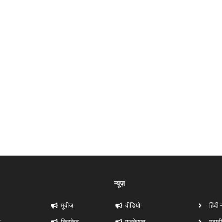
न्यूज़
मूवीज
वीडियो
हिंदी 
ी
क्रिकेट
एजुकेशन
मराठी