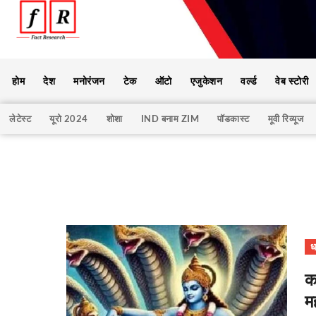
होम
देश
मनोरंजन
टेक
ऑटो
एजुकेशन
वर्ल्ड
वेब स्टोरी
लेटेस्ट
यूरो 2024
शोशा
IND बनाम ZIM
पॉडकास्ट
मूवी रिव्यूज
धर
क
म