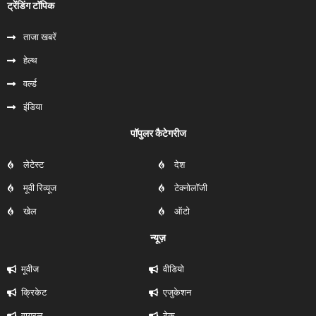
ट्रेंडिंग टॉपिक
ताजा खबरें
हेल्‍थ
वर्ल्ड
इंडिया
पॉपुलर कैटेगरीज
लेटेस्ट
देश
मूवी रिव्यूज
टेक्नोलॉजी
खेल
ऑटो
न्यूज़
मूवीज
वीडियो
क्रिकेट
एजुकेशन
वायरल
टेक