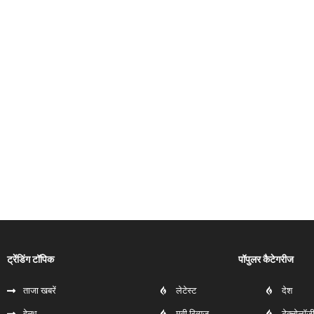
ट्रेंडिंग टॉपिक
पॉपुलर कैटेगरीज
ताजा खबरें
लेटेस्ट
देश
हेल्‍थ
मूवी रिव्यूज
टेक्नोलॉज