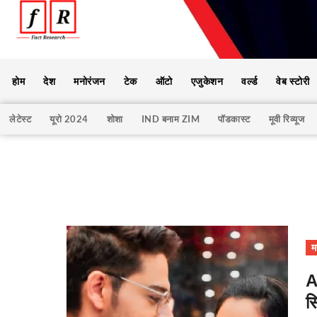
होम
देश
मनोरंजन
टेक
ऑटो
एजुकेशन
वर्ल्ड
वेब स्टोरी
लेटेस्ट
यूरो 2024
शोशा
IND बनाम ZIM
पॉडकास्ट
मूवी रिव्यूज
म
A
स