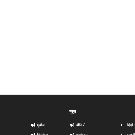
न्यूज़
मूवीज
वीडियो
हिंदी 
ी
क्रिकेट
एजुकेशन
मराठी