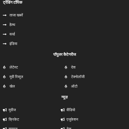
ट्रेंडिंग टॉपिक
ताजा खबरें
हेल्‍थ
वर्ल्ड
इंडिया
पॉपुलर कैटेगरीज
लेटेस्ट
देश
मूवी रिव्यूज
टेक्नोलॉजी
खेल
ऑटो
न्यूज़
मूवीज
वीडियो
क्रिकेट
एजुकेशन
वायरल
टेक