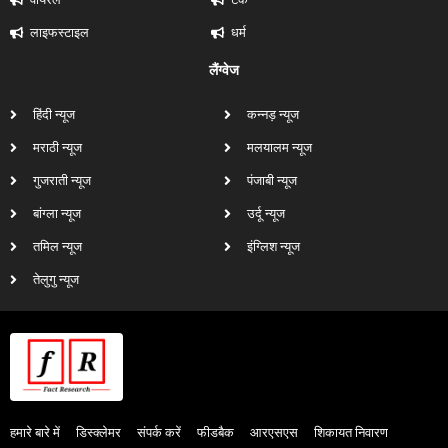
लाइफस्टाइल
धर्म
लैंग्वेज
हिंदी न्यूज
कन्नड़ न्यूज
मराठी न्यूज
मलयालम न्यूज
गुजराती न्यूज
पंजाबी न्यूज
बांग्ला न्यूज
उर्दू न्यूज
तमिल न्यूज
इंग्लिश न्यूज
तेलुगु न्यूज
हमारे बारे में
डिस्क्लेमर
संपर्क करें
फीडबैक
आरएसएस
शिकायत निवारण