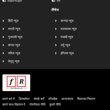
लाइफस्टाइल
धर्म
लैंग्वेज
हिंदी न्यूज
कन्नड़ न्यूज
मराठी न्यूज
मलयालम न्यूज
गुजराती न्यूज
पंजाबी न्यूज
बांग्ला न्यूज
उर्दू न्यूज
तमिल न्यूज
इंग्लिश न्यूज
तेलुगु न्यूज
हमारे बारे में
डिस्क्लेमर
संपर्क करें
फीडबैक
आरएसएस
शिकायत निवारण
हमारे साथ विज्ञापन दें
गोपनीयता नीति
कुकी नीति