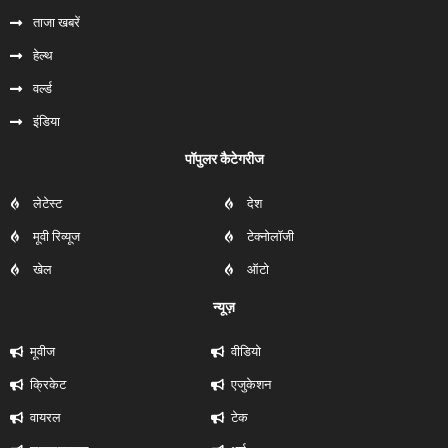
ताजा खबरें
हेल्‍थ
वर्ल्ड
इंडिया
पॉपुलर कैटेगरीज
लेटेस्ट
देश
मूवी रिव्यूज
टेक्नोलॉजी
खेल
ऑटो
न्यूज़
मूवीज
वीडियो
क्रिकेट
एजुकेशन
वायरल
टेक