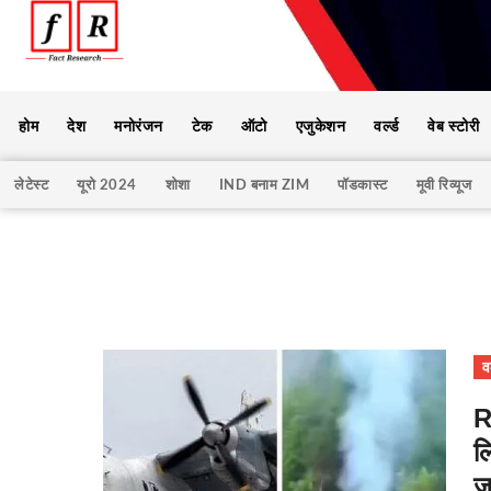
होम
देश
मनोरंजन
टेक
ऑटो
एजुकेशन
वर्ल्ड
वेब स्टोरी
लेटेस्ट
यूरो 2024
शोशा
IND बनाम ZIM
पॉडकास्ट
मूवी रिव्यूज
वर
R
ल
ज