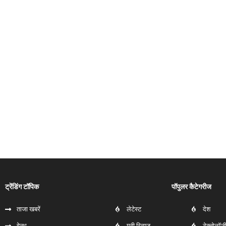
ट्रेंडिंग टॉपिक
पॉपुलर कैटेगरीज
ताजा खबरें
लेटेस्ट
देश
हेल्‍थ
मूवी रिव्यूज
टेक्नोलॉज