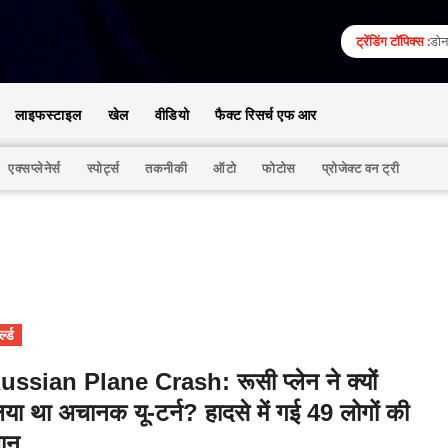
ट्रेंडिंग टॉपिक्स :
डोना
लाइफस्टाइल
खेल
वीडियो
फैक्ट रिसर्च एफ आर
एक्सप्लेनेर्स
स्पोर्ट्स
तकनीकी
ऑटो
फोटोस
प्रोजेक्ट वन ट्री
्ल्ड
ussian Plane Crash: रूसी प्लेन ने क्यों
िया था अचानक यू-टर्न? हादसे में गई 49 लोगों की
ान