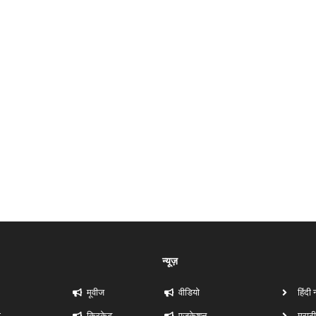
न्यूज़
मूवीज
वीडियो
हिंदी 
ी
क्रिकेट
एजुकेशन
मराठी