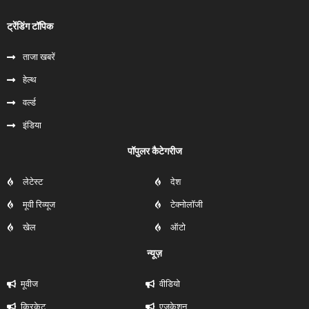
ट्रेंडिंग टॉपिक
ताजा खबरें
हेल्‍थ
वर्ल्ड
इंडिया
पॉपुलर कैटेगरीज
लेटेस्ट
देश
मूवी रिव्यूज
टेक्नोलॉजी
खेल
ऑटो
न्यूज़
मूवीज
वीडियो
क्रिकेट
एजुकेशन