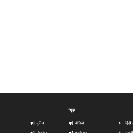
न्यूज़
मूवीज
वीडियो
हिंदी 
ी
क्रिकेट
एजुकेशन
मराठी