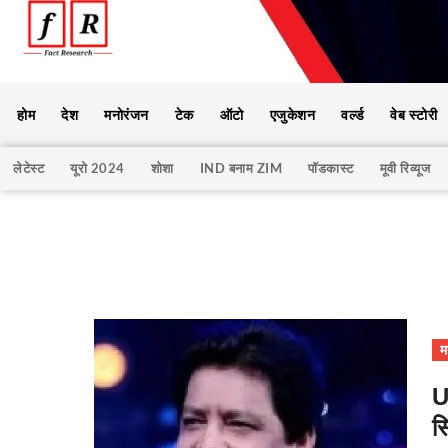
होम
देश
मनोरंजन
टेक
ऑटो
एजुकेशन
वर्ल्ड
वेब स्टोरी
लेटेस्ट
यूरो 2024
शोशा
IND बनाम ZIM
पॉडकास्ट
मूवी रिव्यूज
म
U
स