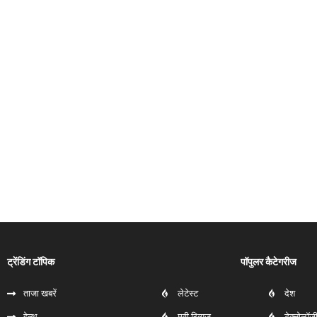
ट्रेंडिंग टॉपिक
पॉपुलर कैटेगरीज
ताजा खबरें
लेटेस्ट
देश
हेल्‍थ
मूवी रिव्यूज
टेक्नोलॉज