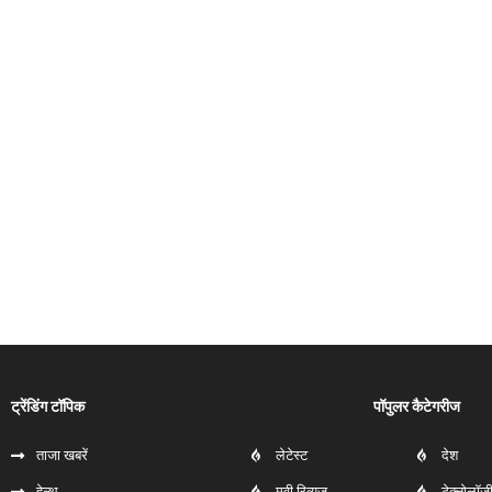
ट्रेंडिंग टॉपिक
पॉपुलर कैटेगरीज
ताजा खबरें
लेटेस्ट
देश
हेल्‍थ
मूवी रिव्यूज
टेक्नोलॉज