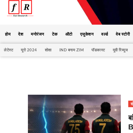
होम
देश
मनोरंजन
टेक
ऑटो
एजुकेशन
वर्ल्ड
वेब स्टोरी
लेटेस्ट
यूरो 2024
शोशा
IND बनाम ZIM
पॉडकास्ट
मूवी रिव्यूज
ख
ब
B