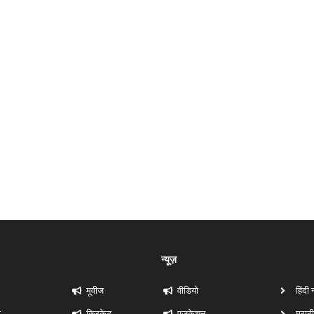
न्यूज़
मूवीज
वीडियो
हिंदी 
ी
क्रिकेट
एजुकेशन
मराठी