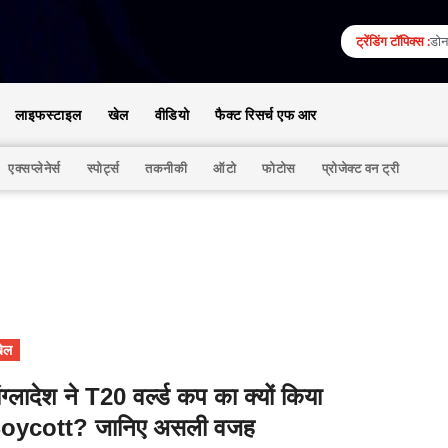
ट्रेंडिंग टॉपिक्स :
डोना
लाइफस्टाइल
खेल
वीडियो
फैक्ट रिसर्च एफ आर
एक्सप्लेनेर्स
स्पोर्ट्स
तकनीकी
ऑटो
फोटोस
प्रोजेक्ट वन ट्री
ेल
ांग्लादेश ने T20 वर्ल्ड कप का क्यों किया
oycott? जानिए असली वजह