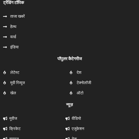
ट्रेंडिंग टॉपिक
ताजा खबरें
हेल्‍थ
वर्ल्ड
इंडिया
पॉपुलर कैटेगरीज
लेटेस्ट
देश
मूवी रिव्यूज
टेक्नोलॉजी
खेल
ऑटो
न्यूज़
मूवीज
वीडियो
क्रिकेट
एजुकेशन
वायरल
टेक