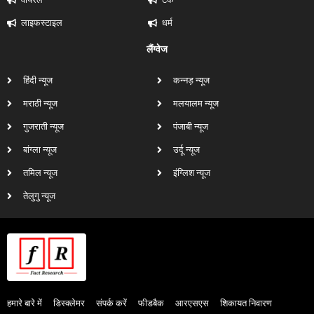
लाइफस्टाइल
धर्म
लैंग्वेज
हिंदी न्यूज
कन्नड़ न्यूज
मराठी न्यूज
मलयालम न्यूज
गुजराती न्यूज
पंजाबी न्यूज
बांग्ला न्यूज
उर्दू न्यूज
तमिल न्यूज
इंग्लिश न्यूज
तेलुगु न्यूज
हमारे बारे में
डिस्क्लेमर
संपर्क करें
फीडबैक
आरएसएस
शिकायत निवारण