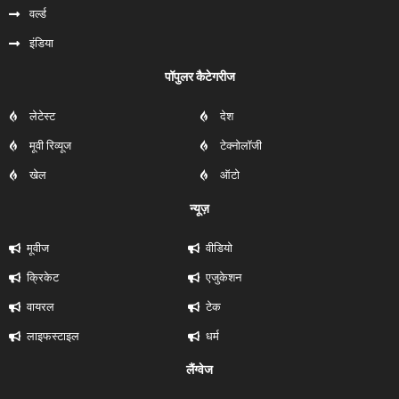
वर्ल्ड
इंडिया
पॉपुलर कैटेगरीज
लेटेस्ट
देश
मूवी रिव्यूज
टेक्नोलॉजी
खेल
ऑटो
न्यूज़
मूवीज
वीडियो
क्रिकेट
एजुकेशन
वायरल
टेक
लाइफस्टाइल
धर्म
लैंग्वेज