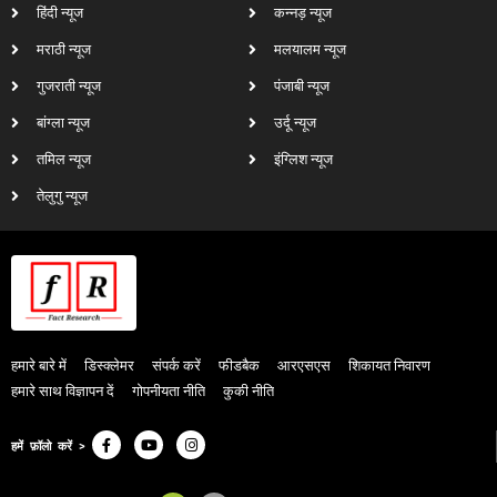
हिंदी न्यूज
कन्नड़ न्यूज
मराठी न्यूज
मलयालम न्यूज
गुजराती न्यूज
पंजाबी न्यूज
बांग्ला न्यूज
उर्दू न्यूज
तमिल न्यूज
इंग्लिश न्यूज
तेलुगु न्यूज
हमारे बारे में
डिस्क्लेमर
संपर्क करें
फीडबैक
आरएसएस
शिकायत निवारण
हमारे साथ विज्ञापन दें
गोपनीयता नीति
कुकी नीति
हमें फ़ॉलो करें >