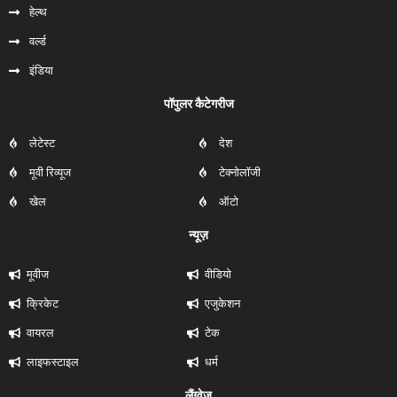
हेल्‍थ
वर्ल्ड
इंडिया
पॉपुलर कैटेगरीज
लेटेस्ट
देश
मूवी रिव्यूज
टेक्नोलॉजी
खेल
ऑटो
न्यूज़
मूवीज
वीडियो
क्रिकेट
एजुकेशन
वायरल
टेक
लाइफस्टाइल
धर्म
लैंग्वेज