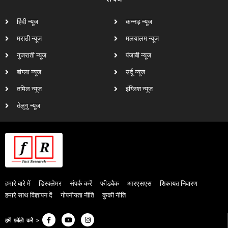
हिंदी न्यूज
कन्नड़ न्यूज
मराठी न्यूज
मलयालम न्यूज
गुजराती न्यूज
पंजाबी न्यूज
बांग्ला न्यूज
उर्दू न्यूज
तमिल न्यूज
इंग्लिश न्यूज
तेलुगु न्यूज
हमारे बारे में
डिस्क्लेमर
संपर्क करें
फीडबैक
आरएसएस
शिकायत निवारण
हमारे साथ विज्ञापन दें
गोपनीयता नीति
कुकी नीति
हमें फ़ॉलो करें >