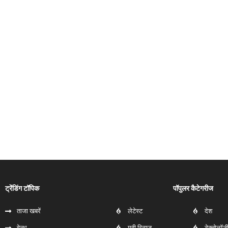
ट्रेंडिंग टॉपिक
पॉपुलर कैटेगरीज
ताजा खबरें
लेटेस्ट
देश
हेल्‍थ
मूवी रिव्यूज
टेक्नोलॉज