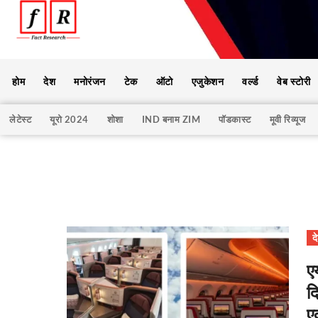
होम
देश
मनोरंजन
टेक
ऑटो
एजुकेशन
वर्ल्ड
वेब स्टोरी
लेटेस्ट
यूरो 2024
शोशा
IND बनाम ZIM
पॉडकास्ट
मूवी रिव्यूज
द
ए
द
ए