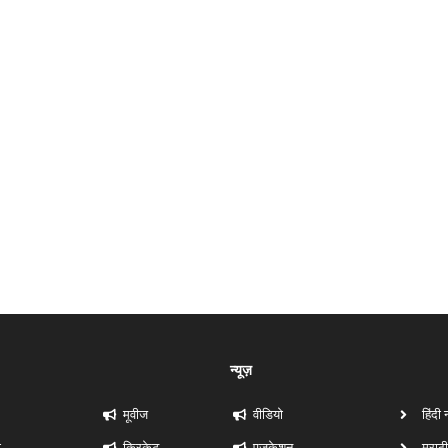
न्यूज़
मूवीज
वीडियो
हिंदी 
ी
क्रिकेट
एजुकेशन
मराठी