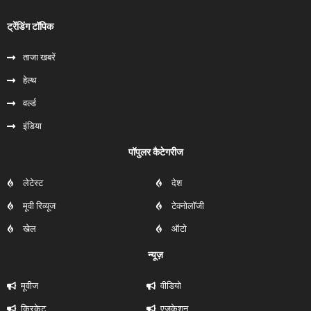
ट्रेंडिंग टॉपिक
ताजा खबरें
हेल्‍थ
वर्ल्ड
इंडिया
पॉपुलर कैटेगरीज
लेटेस्ट
देश
मूवी रिव्यूज
टेक्नोलॉजी
खेल
ऑटो
न्यूज़
मूवीज
वीडियो
क्रिकेट
एजुकेशन