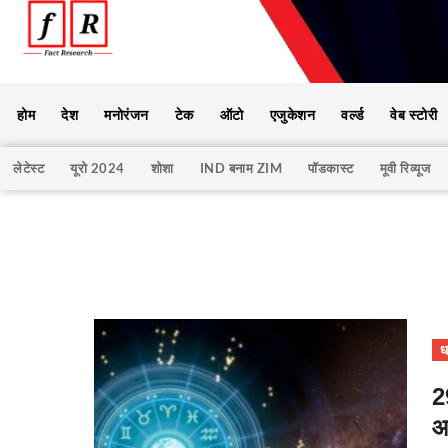
होम
देश
मनोरंजन
टेक
ऑटो
एजुकेशन
वर्ल्ड
वेब स्टोरी
लेटेस्ट
यूरो 2024
शोशा
IND बनाम ZIM
पॉडकास्ट
मूवी रिव्यूज
धर
2
आ