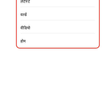
लेटेस्ट
वर्ल्ड
वीडियो
होम