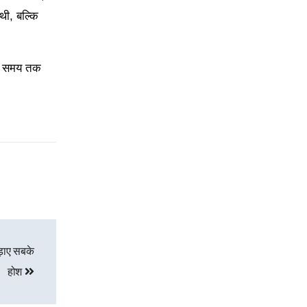
थी, बल्कि
ले समय तक
ड़ाए सबके
होश