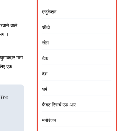
ी।
एजुकेशन
रवाने वाले
ऑटो
 लगा।
खेल
ुमावदार मार्ग
टेक
 लिए एक
देश
धर्म
 The
फैक्ट रिसर्च एफ आर
मनोरंजन