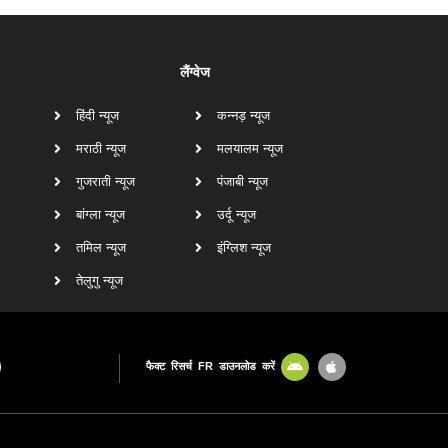
लैंग्वेज
हिंदी न्यूज
कन्नड़ न्यूज
मराठी न्यूज
मलयालम न्यूज
गुजराती न्यूज
पंजाबी न्यूज
बांग्ला न्यूज
उर्दू न्यूज
तमिल न्यूज
इंग्लिश न्यूज
तेलुगु न्यूज
फैक्ट रिसर्च FR डाउनलोड करें