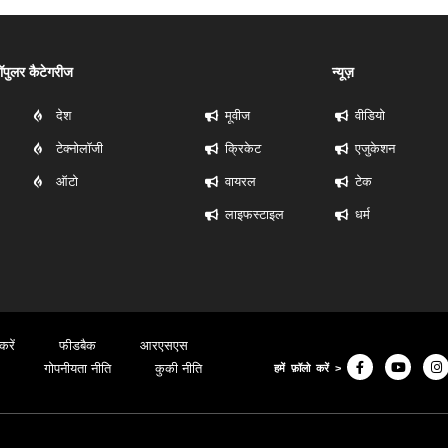
ॉपुलर कैटेगरीज
न्यूज़
देश
मूवीज
वीडियो
टेक्नोलॉजी
क्रिकेट
एजुकेशन
ऑटो
वायरल
टेक
लाइफस्टाइल
धर्म
करें
फीडबैक
आरएसएस
गोपनीयता नीति
कुकी नीति
हमें फ़ॉलो करें >
© 2024, Fact Research FR. All Rights Reserved.