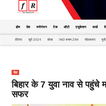
होम
देश
मनोरंजन
टेक
ऑटो
एजुकेशन
वर्ल्ड
व
लेटेस्ट
यूरो 2024
शोशा
IND बनाम ZIM
पॉडकास्ट
मूवी
देश
बिहार के 7 युवा नाव से पहुंचे
सफर