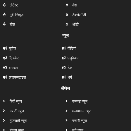
लेटेस्ट
देश
मूवी रिव्यूज
टेक्नोलॉजी
खेल
ऑटो
न्यूज़
मूवीज
वीडियो
क्रिकेट
एजुकेशन
वायरल
टेक
लाइफस्टाइल
धर्म
लैंग्वेज
हिंदी न्यूज
कन्नड़ न्यूज
मराठी न्यूज
मलयालम न्यूज
गुजराती न्यूज
पंजाबी न्यूज
बांग्ला न्यूज
उर्दू न्यूज